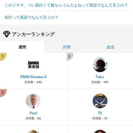
このドラマ、つい面白くて観ちゃうんだよねって英語でなんて言うの？
街灯って英語でなんて言うの？
アンカーランキング
週間
月間
総合
1
2
DMM Eikaiwa K
Taku
回答数：
242
回答数：
187
3
Paul
TE
回答数：
66
回答数：
31