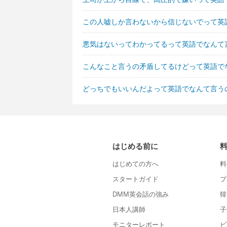
この人嘘しか言わないから信じないでって英
悪気はないってわかってるって英語でなんて
こんなこと言うの矛盾してるけどって英語で
どっちでもいいんだよって英語でなんて言う
はじめる前に
はじめての方へ
料
スタートガイド
プ
DMM英会話の強み
韓
日本人講師
子
モニターレポート
ビ