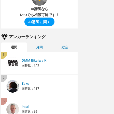
AI講師なら
いつでも相談可能です！
AI講師に聞く
アンカーランキング
週間
月間
総合
1
DMM Eikaiwa K
回答数：
242
2
Taku
回答数：
187
3
Paul
回答数：
66