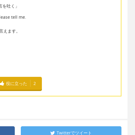
暴言を吐く」
lease tell me.
. とも言えます。
役に立った
2
Twitterで
ツイート