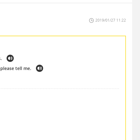
2019/01/27 11:22
s.
 please tell me.