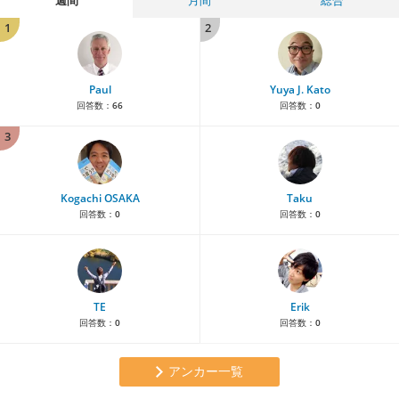
週間
月間
総合
1
2
Paul
Yuya J. Kato
回答数：
66
回答数：
0
3
Kogachi OSAKA
Taku
回答数：
0
回答数：
0
TE
Erik
回答数：
0
回答数：
0
アンカー一覧