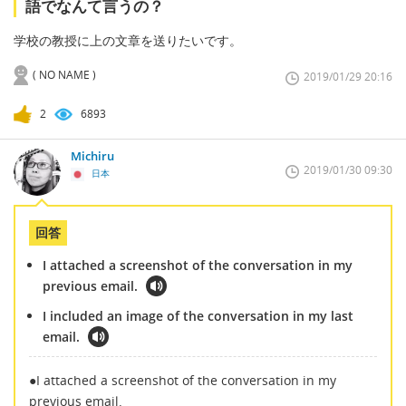
語でなんて言うの？
学校の教授に上の文章を送りたいです。
( NO NAME )
2019/01/29 20:16
2
6893
Michiru
2019/01/30 09:30
日本
回答
I attached a screenshot of the conversation in my
previous email.
I included an image of the conversation in my last
email.
●I attached a screenshot of the conversation in my
previous email.