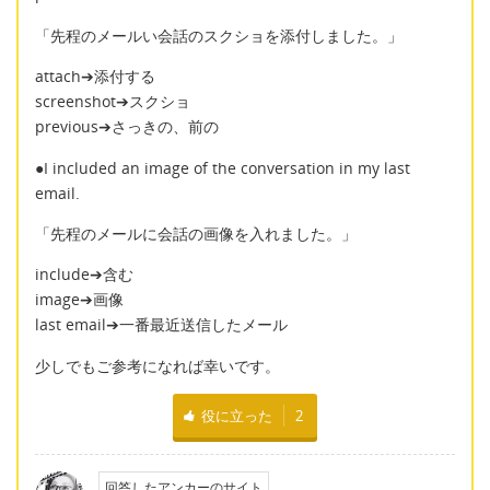
「先程のメールい会話のスクショを添付しました。」
attach➔添付する
screenshot➔スクショ
previous➔さっきの、前の
●I included an image of the conversation in my last
email.
「先程のメールに会話の画像を入れました。」
include➔含む
image➔画像
last email➔一番最近送信したメール
少しでもご参考になれば幸いです。
役に立った
2
回答したアンカーのサイト