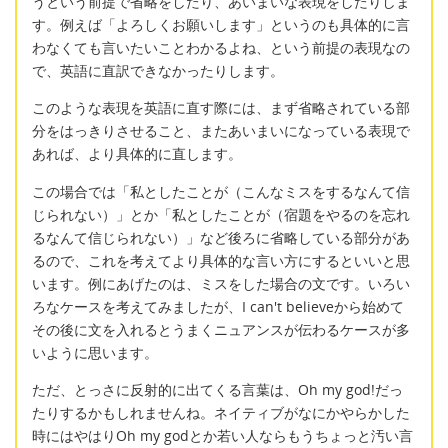
うという前提で省略をしたり、あいまいな表現をしたりしま
す。例えば「よろしくお願いします」というのも具体的に言
わなくても言いたいことわかるよね、という前提の表現なの
で、英語に直訳できなかったりします。
このような表現を英語に直す際には、まず省略されている部
分をはっきりさせること、またあいまいになっている表現で
あれば、より具体的に直します。
この場合では「私としたことが（こんなミスをするなんて信
じられない）」とか「私としたことが（宿題をやるのを忘れ
るなんて信じられない）」など後ろに省略している部分があ
るので、これを考えてより具体的な言い方にするといいと思
います。例にあげたのは、ミスをした場合の文です。いろい
ろなケースを考えてみましたが、I can't believeから始めて
その後に文を入れるとうまくニュアンスが伝わるケースが多
いように思います。
ただ、とっさに反射的に出てくる言葉は、Oh my god!だっ
たりするかもしれませんね。ネイティブがなにかやらかした
時にはやはりOh my godとか若い人ならもうちょっと汚い言