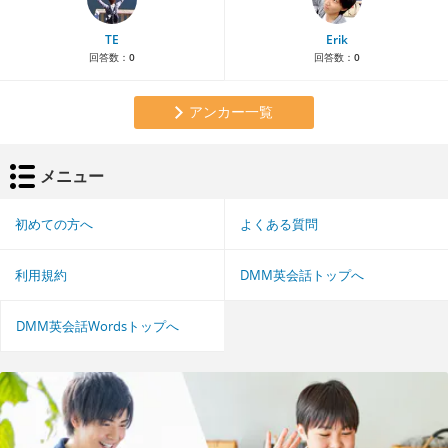
TE
Erik
回答数：
0
回答数：
0
アンカー一覧
メニュー
初めての方へ
よくある質問
利用規約
DMM英会話トップへ
DMM英会話Wordsトップへ