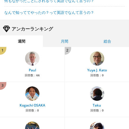
何もなかったことにされるって英語でなんて言うの？
なんで知っててやったの？って英語でなんて言うの？
アンカーランキング
週間
月間
総合
1
2
Paul
Yuya J. Kato
回答数：
66
回答数：
0
3
Kogachi OSAKA
Taku
回答数：
0
回答数：
0