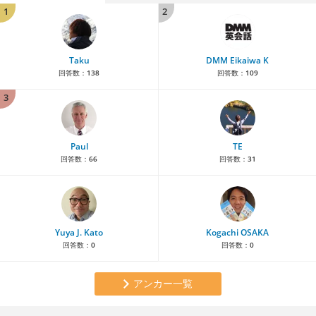
1
2
Taku
DMM Eikaiwa K
回答数：
138
回答数：
109
3
Paul
TE
回答数：
66
回答数：
31
Yuya J. Kato
Kogachi OSAKA
回答数：
0
回答数：
0
アンカー一覧