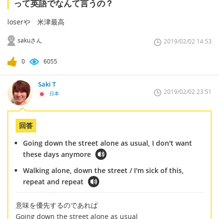
って英語でなんて言うの？
loserや 米津最高
sakuさん
2019/02/02 14:53
0
6055
Saki T
2019/02/02 23:51
日本
回答
Going down the street alone as usual, I don't want
these days anymore
Walking alone, down the street / I'm sick of this,
repeat and repeat
意味を優先するのであれば
Going down the street alone as usual