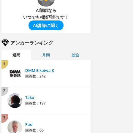
AI講師なら
いつでも相談可能です！
AI講師に聞く
アンカーランキング
週間
月間
総合
1
DMM Eikaiwa K
回答数：
242
2
Taku
回答数：
187
3
Paul
回答数：
66