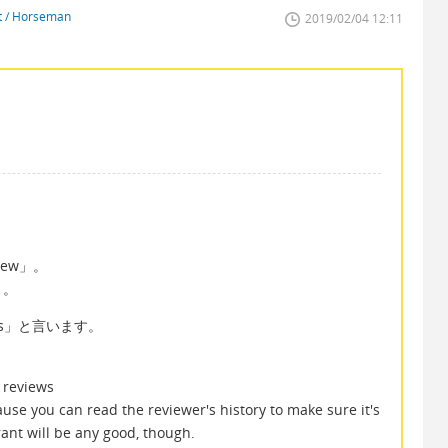
st / Horseman
2019/02/04 12:11
iew」。
」。
ws」と言います。
e reviews
ause you can read the reviewer's history to make sure it's
rant will be any good, though.