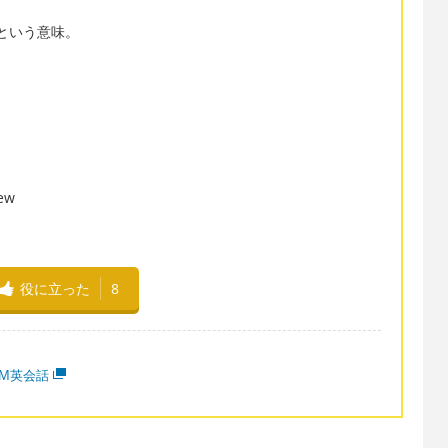
価という意味。
ew
役に立った
8
MM英会話