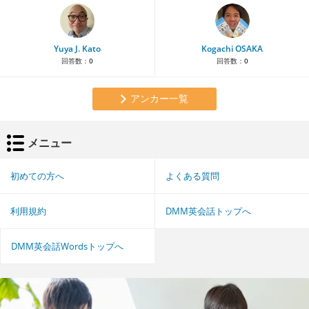
Yuya J. Kato
Kogachi OSAKA
回答数：
0
回答数：
0
アンカー一覧
メニュー
初めての方へ
よくある質問
利用規約
DMM英会話トップへ
DMM英会話Wordsトップへ