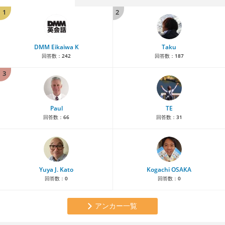
1
2
DMM Eikaiwa K
Taku
回答数：
242
回答数：
187
3
Paul
TE
回答数：
66
回答数：
31
Yuya J. Kato
Kogachi OSAKA
回答数：
0
回答数：
0
アンカー一覧