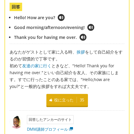
回答
Hello! How are you?
Good morning/afternoon/evening!
Thank you for having me over.
あなたがゲストとして家に入る時、
挨拶
をして自己紹介をす
るのが習慣的で丁寧です。
初めて
友達の家に行く
ときなど、"Hello! Thank you for
having me over."といい自己紹介を友人、その家族にしま
す。すでに行ったことのある家では、"Hello,how are
you?"と一般的な挨拶をすれば大丈夫です。
役に立った
35
回答したアンカーのサイト
DMM講師プロフィール