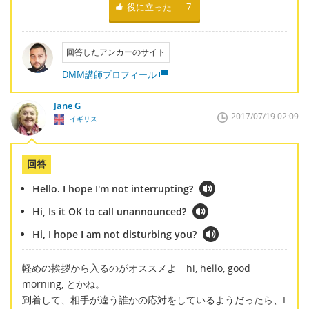
役に立った
7
回答したアンカーのサイト
DMM講師プロフィール
Jane G
2017/07/19 02:09
イギリス
回答
Hello. I hope I'm not interrupting?
Hi, Is it OK to call unannounced?
Hi, I hope I am not disturbing you?
軽めの挨拶から入るのがオススメよ hi, hello, good
morning, とかね。
到着して、相手が違う誰かの応対をしているようだったら、I