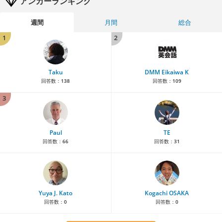
アンカーランキング
週間
月間
総合
1
2
Taku
DMM Eikaiwa K
回答数：
138
回答数：
109
3
Paul
TE
回答数：
66
回答数：
31
Yuya J. Kato
Kogachi OSAKA
回答数：
0
回答数：
0