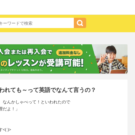
われても～って英語でなんて言うの？
、なんかしゃべって！といわれたので
理だよ！」
<(
)>