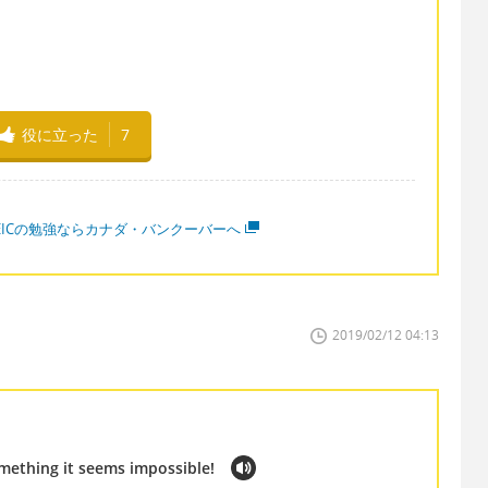
役に立った
7
OEICの勉強ならカナダ・バンクーバーへ
2019/02/12 04:13
mething it seems impossible!