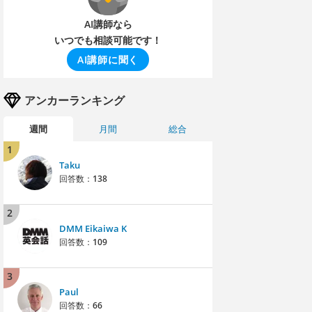
AI講師なら
いつでも相談可能です！
AI講師に聞く
アンカーランキング
週間
月間
総合
1
Taku
回答数：
138
2
DMM Eikaiwa K
回答数：
109
3
Paul
回答数：
66