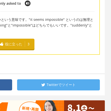
enly asked to
えないという意味です。"it seems impossible" というのは無理と
hing"と"impossible"はどちらでもいいです。"suddenly"と
役に立った
3
Twitterで
ツイート