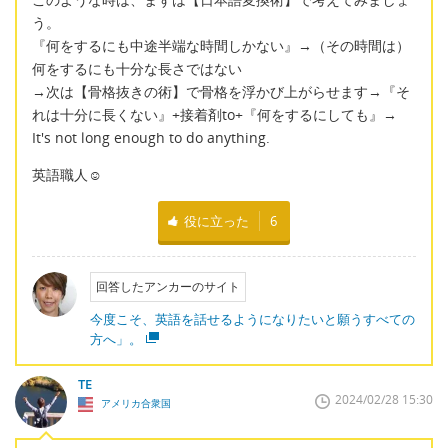
う。
『何をするにも中途半端な時間しかない』→（その時間は）
何をするにも十分な長さではない
→次は【骨格抜きの術】で骨格を浮かび上がらせます→『そ
れは十分に長くない』+接着剤to+『何をするにしても』→
It's not long enough to do anything.
英語職人☺
役に立った
6
回答したアンカーのサイト
今度こそ、英語を話せるようになりたいと願うすべての
方へ」。
TE
2024/02/28 15:30
アメリカ合衆国