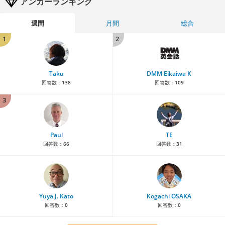
アンカーランキング
週間
月間
総合
1
2
Taku
DMM Eikaiwa K
回答数：
138
回答数：
109
3
Paul
TE
回答数：
66
回答数：
31
Yuya J. Kato
Kogachi OSAKA
回答数：
0
回答数：
0