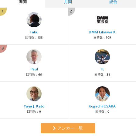
週間
月間
総合
1
2
Taku
DMM Eikaiwa K
回答数：
138
回答数：
109
3
Paul
TE
回答数：
66
回答数：
31
Yuya J. Kato
Kogachi OSAKA
回答数：
0
回答数：
0
アンカー一覧