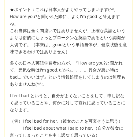
★ポイント：これは日本人がよくやってしまいます(^^;
How are you?と聞かれた際に、よくI'm good.と答えます
ね。
これ自体は全く間違いではありませんが、正確な英語という
よりは俗的にちょっとブロークンな英語であるという認識が
大切です。（本来は、goodという単語自体が、健康状態を意
味できるわけではありません）
多くの日本人英語学習者の方が、『How are you?と聞かれ
て、元気な時はI'm good.だから。。。。具合が悪い時は
bad....でいいはず』という情報処理をしてしまうのは無理も
ありませんね(^^;。
I feel bad.というと、自分がよくないことをして、申し訳な
く思っていることや、何かに対して哀れに思っていることに
なります。
（例）I feel bad for her.（彼女のことを可哀そうに思う）
I feel bad about what I said to her.（自分が彼女に
言ってしまったことを申し訳なく思っている）