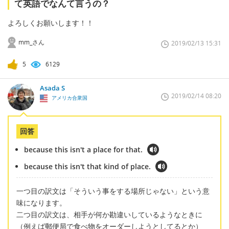
て英語でなんて言うの？
よろしくお願いします！！
mm_さん
2019/02/13 15:31
5
6129
Asada S
2019/02/14 08:20
アメリカ合衆国
回答
because this isn't a place for that.
because this isn't that kind of place.
一つ目の訳文は「そういう事をする場所じゃない」という意
味になります。
二つ目の訳文は、相手が何か勘違いしているようなときに
（例えば郵便局で食べ物をオーダーしようとしてるとか）