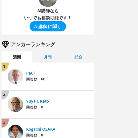
AI講師なら
いつでも相談可能です！
AI講師に聞く
アンカーランキング
週間
月間
総合
1
Paul
回答数：
66
2
Yuya J. Kato
回答数：
0
3
Kogachi OSAKA
回答数：
0