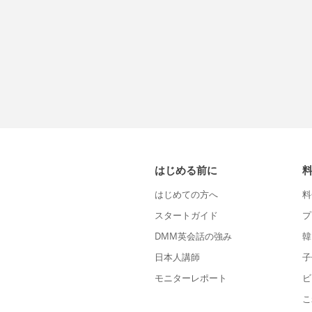
はじめる前に
はじめての方へ
料
スタートガイド
プ
DMM英会話の強み
韓
日本人講師
子
モニターレポート
ビ
こ