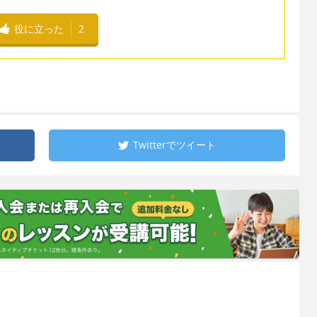
役に立った
2
Twitterで
ツイート