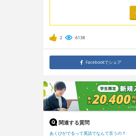
2
6138
Facebookで
シェア
関連する質問
あくびがでるって英語でなんて言うの？