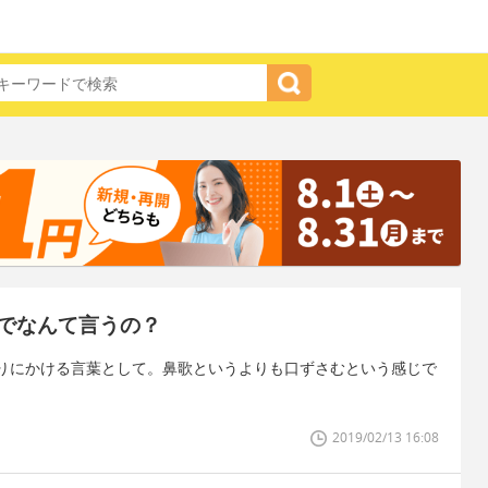
でなんて言うの？
りにかける言葉として。鼻歌というよりも口ずさむという感じで
2019/02/13 16:08