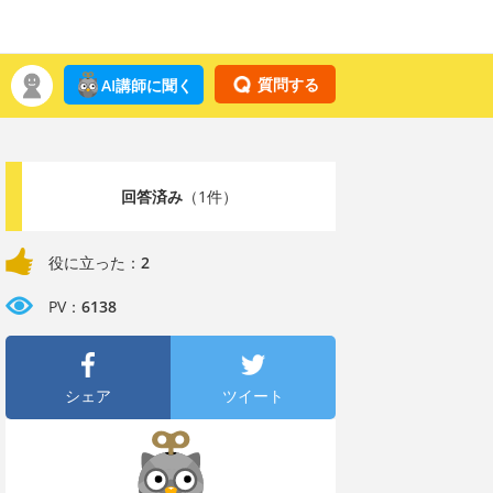
質問する
AI講師に聞く
回答済み
（1件）
役に立った：
2
PV：
6138
シェア
ツイート