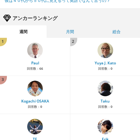
彼は４０代から５０代に見えるって英語でなんて言うの？
アンカーランキング
週間
月間
総合
1
2
Paul
Yuya J. Kato
回答数：
66
回答数：
0
3
Kogachi OSAKA
Taku
回答数：
0
回答数：
0
TE
Erik