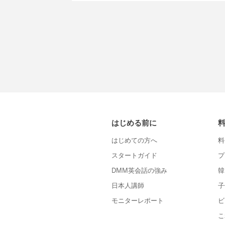
はじめる前に
はじめての方へ
料
スタートガイド
プ
DMM英会話の強み
韓
日本人講師
子
モニターレポート
ビ
こ