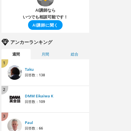
AI講師なら
いつでも相談可能です！
AI講師に聞く
アンカーランキング
週間
月間
総合
1
Taku
回答数：
138
2
DMM Eikaiwa K
回答数：
109
3
Paul
回答数：
66