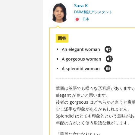
Sara K
DMM翻訳アシスタント
日本
回答
An elegant woman
A gorgeous woman
A splendid woman
華麗は英語でも様々な形容詞があります
elegant が良いと思います。
後者の gorgeous はどちらかと言うと
少し派手な印象があるかもしれません。
Splendid はとても印象的という意味
年配の方がよく使う単語な気がします。
「華麗な女になりたい」