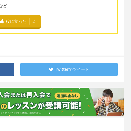
" など
役に立った
2
Twitterで
ツイート