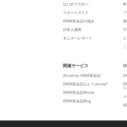
はじめての方へ
料
スタートガイド
プ
DMM英会話の強み
韓
日本人講師
子
モニターレポート
ビ
こ
関連サービス
iKnow! by DMM英会話
D
DMM英会話なんてuknow?
D
り
DMM英会話Words
メ
DMM英会話Blog
採