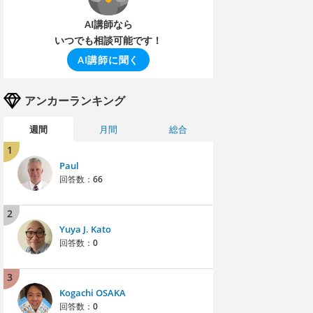
AI講師なら
いつでも相談可能です！
AI講師に聞く
アンカーランキング
週間
月間
総合
1
Paul
回答数：
66
2
Yuya J. Kato
回答数：
0
3
Kogachi OSAKA
回答数：
0