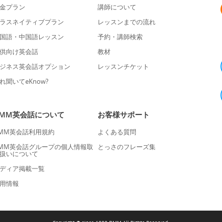
金プラン
講師について
ラスネイティブプラン
レッスンまでの流れ
国語・中国語レッスン
予約・講師検索
供向け英会話
教材
ジネス英会話オプション
レッスンチケット
れ聞いてeKnow?
DMM英会話について
お客様サポート
MM英会話利用規約
よくある質問
MM英会話グループの個人情報取
とっさのフレーズ集
扱いについて
ディア掲載一覧
用情報