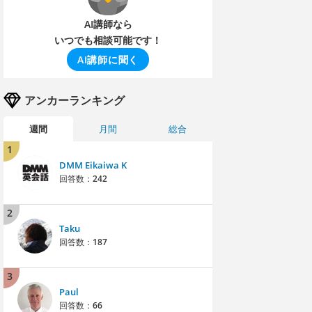
AI講師なら
いつでも相談可能です！
AI講師に聞く
アンカーランキング
週間
月間
総合
1
DMM Eikaiwa K
回答数：
242
2
Taku
回答数：
187
3
Paul
回答数：
66