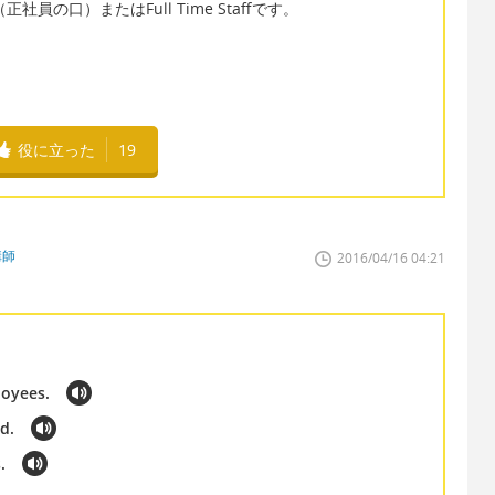
s（正社員の口）またはFull Time Staffです。
役に立った
19
講師
2016/04/16 04:21
loyees.
d.
.