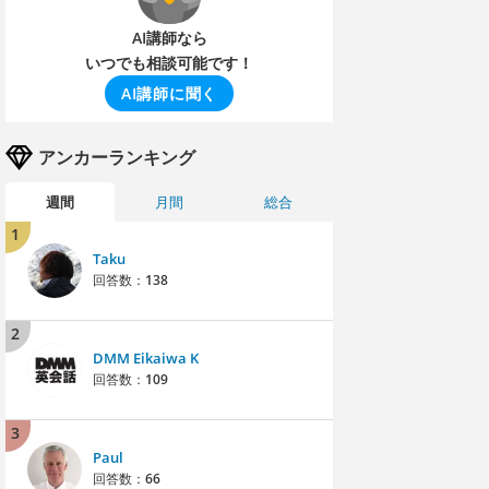
AI講師なら
いつでも相談可能です！
AI講師に聞く
アンカーランキング
週間
月間
総合
1
Taku
回答数：
138
2
DMM Eikaiwa K
回答数：
109
3
Paul
回答数：
66