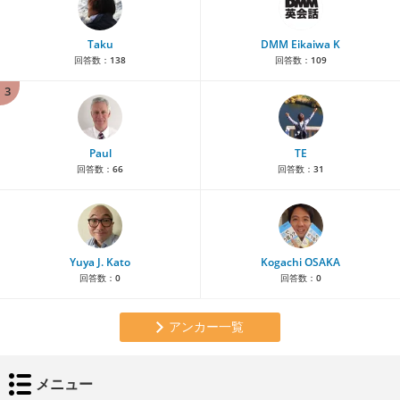
Taku
DMM Eikaiwa K
回答数：
138
回答数：
109
3
Paul
TE
回答数：
66
回答数：
31
Yuya J. Kato
Kogachi OSAKA
回答数：
0
回答数：
0
アンカー一覧
メニュー