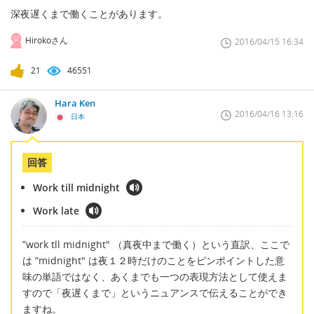
深夜遅くまで働くことがあります。
Hirokoさん
2016/04/15 16:34
21
46551
Hara Ken
2016/04/16 13:16
日本
回答
Work till midnight
Work late
”work tll midnight" （真夜中まで働く）という直訳、ここで
は ”midnight" は夜１２時だけのことをピンポイントした意
味の単語ではなく、あくまでも一つの表現方法として使えま
すので「夜遅くまで」というニュアンスで伝えることができ
ますね。