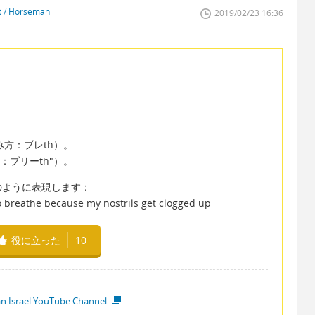
st / Horseman
2019/02/23 16:36
み方：ブレth）。
：ブリーth"）。
のように表現します：
 to breathe because my nostrils get clogged up
役に立った
10
ian Israel YouTube Channel