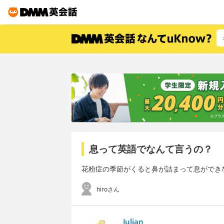
息って英語でなんて言うの？
花粉症の季節がくると鼻が詰まって息ができ
hiroさん
Julian