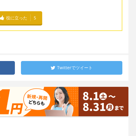
役に立った
5
Twitterで
ツイート