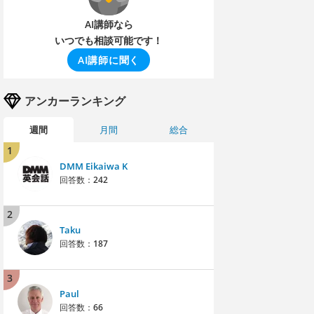
AI講師なら
いつでも相談可能です！
AI講師に聞く
アンカーランキング
週間
月間
総合
1
DMM Eikaiwa K
回答数：
242
2
Taku
回答数：
187
3
Paul
回答数：
66