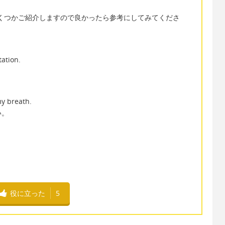
例文をいくつかご紹介しますので良かったら参考にしてみてくださ
tation.
my breath.
い。
役に立った
5