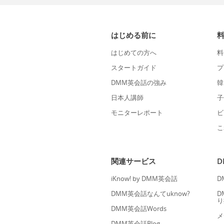
はじめる前に
はじめての方へ
料
スタートガイド
プ
DMM英会話の強み
韓
日本人講師
子
モニターレポート
ビ
こ
関連サービス
iKnow! by DMM英会話
D
DMM英会話なんてuknow?
D
り
DMM英会話Words
メ
DMM英会話Blog