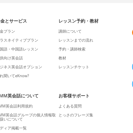
料金とサービス
レッスン予約・教材
金プラン
講師について
ラスネイティブプラン
レッスンまでの流れ
国語・中国語レッスン
予約・講師検索
供向け英会話
教材
ジネス英会話オプション
レッスンチケット
れ聞いてeKnow?
DMM英会話について
お客様サポート
MM英会話利用規約
よくある質問
MM英会話グループの個人情報取
とっさのフレーズ集
扱いについて
ディア掲載一覧