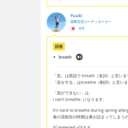
Yuuki
国際交流コーディネーター
日本
回答
breath
「息」は英語で breath（名詞）と言い
「息をする」はbreathe（動詞）と言い
「息ができない」は、
I can't breathe. になります。
It's hard to breathe during spring all
春の花粉症の時期は鼻が詰まってしまう
*Congested =詰まる