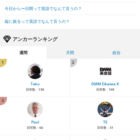
今日から〜日間って英語でなんて言うの？
縦に振るって英語でなんて言うの？
アンカーランキング
週間
月間
総合
1
2
Taku
DMM Eikaiwa K
回答数：
138
回答数：
109
3
Paul
TE
回答数：
66
回答数：
31