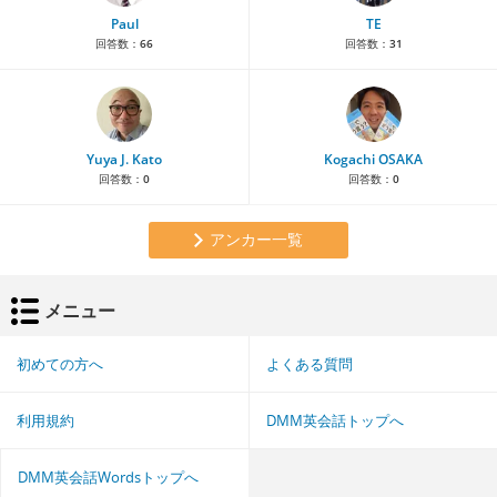
Paul
TE
回答数：
66
回答数：
31
Yuya J. Kato
Kogachi OSAKA
回答数：
0
回答数：
0
アンカー一覧
メニュー
初めての方へ
よくある質問
利用規約
DMM英会話トップへ
DMM英会話Wordsトップへ