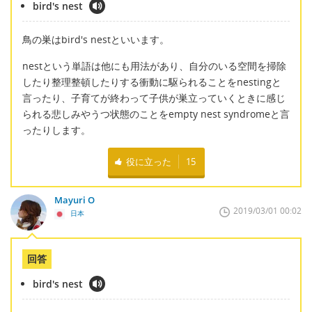
bird's nest
鳥の巣はbird's nestといいます。
nestという単語は他にも用法があり、自分のいる空間を掃除
したり整理整頓したりする衝動に駆られることをnestingと
言ったり、子育てが終わって子供が巣立っていくときに感じ
られる悲しみやうつ状態のことをempty nest syndromeと言
ったりします。
役に立った
15
Mayuri O
2019/03/01 00:02
日本
回答
bird's nest