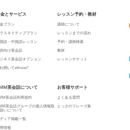
料金とサービス
レッスン予約・教材
金プラン
講師について
ラスネイティブプラン
レッスンまでの流れ
国語・中国語レッスン
予約・講師検索
供向け英会話
教材
ジネス英会話オプション
レッスンチケット
れ聞いてeKnow?
DMM英会話について
お客様サポート
MM英会話利用規約
よくある質問
MM英会話グループの個人情報取
とっさのフレーズ集
扱いについて
ディア掲載一覧
用情報