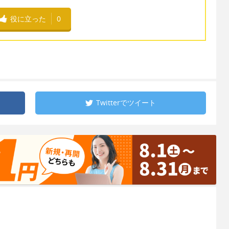
役に立った
0
Twitterで
ツイート