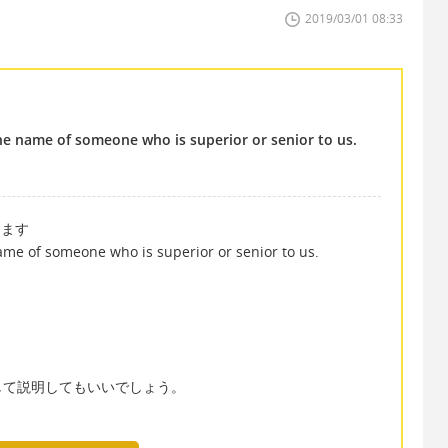
2019/03/01 08:33
the name of someone who is superior or senior to us.
けます
name of someone who is superior or senior to us.
して説明してもいいでしょう。