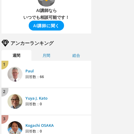
AI講師なら
いつでも相談可能です！
AI講師に聞く
アンカーランキング
週間
月間
総合
1
Paul
回答数：
66
2
Yuya J. Kato
回答数：
0
3
Kogachi OSAKA
回答数：
0