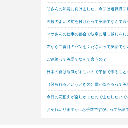
〇さんの熱意に負けました。今回は退職撤回
画数のよい名前を付けたって英語でなんて言
マサさんの仕事の都合で岐阜に引っ越しをし
左から二番目のパンをくださいって英語でな
ご連絡って英語でなんて言うの？
日本の夏は湿気がすごいので半袖で来ること
（怒られるというときの）雷が落ちるって英
今日の花植えが楽しかったのでまたしたいで
おそれいりますが...お手数ですが...って英