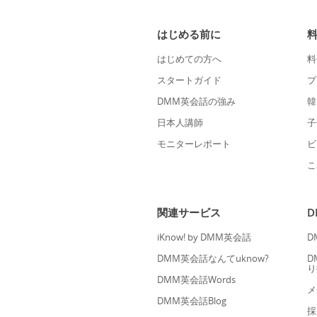
はじめる前に
はじめての方へ
料
スタートガイド
プ
DMM英会話の強み
韓
日本人講師
子
モニターレポート
ビ
こ
関連サービス
iKnow! by DMM英会話
D
DMM英会話なんてuknow?
D
り
DMM英会話Words
メ
DMM英会話Blog
採