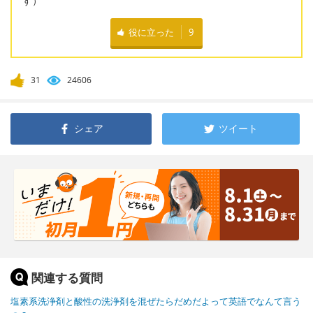
す）
役に立った
9
31
24606
シェア
ツイート
関連する質問
塩素系洗浄剤と酸性の洗浄剤を混ぜたらだめだよって英語でなんて言う