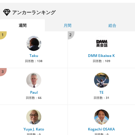
アンカーランキング
週間
月間
総合
1
2
Taku
DMM Eikaiwa K
回答数：
138
回答数：
109
3
Paul
TE
回答数：
66
回答数：
31
Yuya J. Kato
Kogachi OSAKA
回答数：
0
回答数：
0