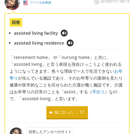
2019/07/11 08:15
アメリカ合衆国
回答
assisted living facility
assisted living residence
「retirement home」 や「nursing home」と共に、
「assisted living」と言う表現も現在けっこうよく使われる
ようになってきます。色々な理由で一人で生活できない
お年
寄り
が住んでいる施設であり、そのお年寄りの面倒を見たり
健康や医学的なことを任せられた介護が働く施設です。介護
はお年寄りの日常のことを「assist」する（
手伝う
）なの
で、「assisted living」と言います。
役に立った
57
回答したアンカーのサイト