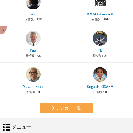
Taku
DMM Eikaiwa K
回答数：
138
回答数：
109
3
Paul
TE
回答数：
66
回答数：
31
Yuya J. Kato
Kogachi OSAKA
回答数：
0
回答数：
0
アンカー一覧
メニュー