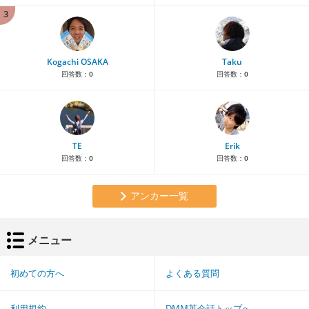
3
Kogachi OSAKA
Taku
回答数：
0
回答数：
0
TE
Erik
回答数：
0
回答数：
0
アンカー一覧
メニュー
初めての方へ
よくある質問
利用規約
DMM英会話トップへ