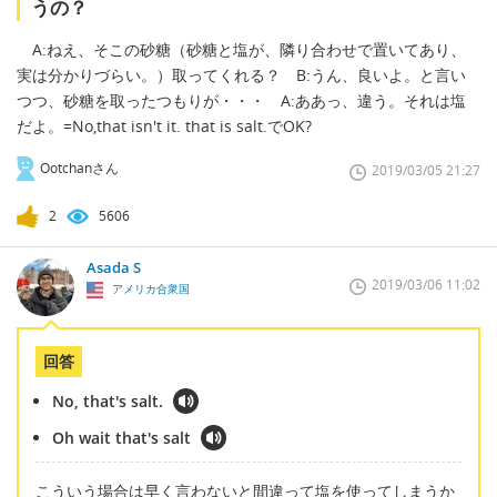
うの？
A:ねえ、そこの砂糖（砂糖と塩が、隣り合わせで置いてあり、
実は分かりづらい。）取ってくれる？ B:うん、良いよ。と言い
つつ、砂糖を取ったつもりが・・・ A:ああっ、違う。それは塩
だよ。=No,that isn't it. that is salt.でOK?
Ootchanさん
2019/03/05 21:27
2
5606
Asada S
2019/03/06 11:02
アメリカ合衆国
回答
No, that's salt.
Oh wait that's salt
こういう場合は早く言わないと間違って塩を使ってしまうか