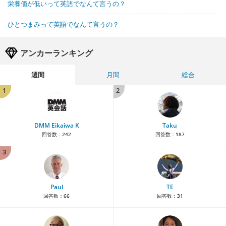
栄養価が低いって英語でなんて言うの？
ひとつまみって英語でなんて言うの？
アンカーランキング
週間
月間
総合
1
2
DMM Eikaiwa K
Taku
回答数：
242
回答数：
187
3
Paul
TE
回答数：
66
回答数：
31