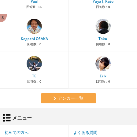
Paul
Yuya J. Kato
回答数：
66
回答数：
0
3
Kogachi OSAKA
Taku
回答数：
0
回答数：
0
TE
Erik
回答数：
0
回答数：
0
アンカー一覧
メニュー
初めての方へ
よくある質問