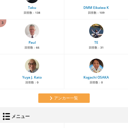
Taku
DMM Eikaiwa K
回答数：
138
回答数：
109
3
Paul
TE
回答数：
66
回答数：
31
Yuya J. Kato
Kogachi OSAKA
回答数：
0
回答数：
0
アンカー一覧
メニュー