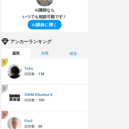
AI講師なら
いつでも相談可能です！
AI講師に聞く
アンカーランキング
週間
月間
総合
1
Taku
回答数：
138
2
DMM Eikaiwa K
回答数：
109
3
Paul
回答数：
66