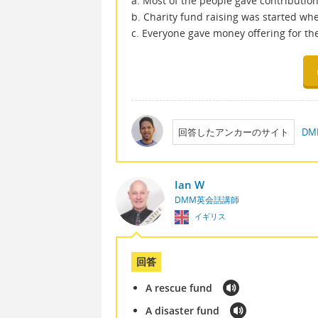
a. Most of the people gave contributio
b. Charity fund raising was started wh
c. Everyone gave money offering for th
回答したアンカーのサイト
D
Ian W
DMM英会話講師
イギリス
回答
A rescue fund
A disaster fund