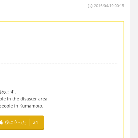
2016/04/19 00:15
集めます。
ple in the disaster area.
e people in Kumamoto.
役に立った
24