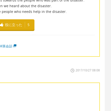
ns towards the people who was part of the disaster.
en we heard about the disaster.
e people who needs help in the disaster.
役に立った
5
MM英会話
2017/10/27 08:08