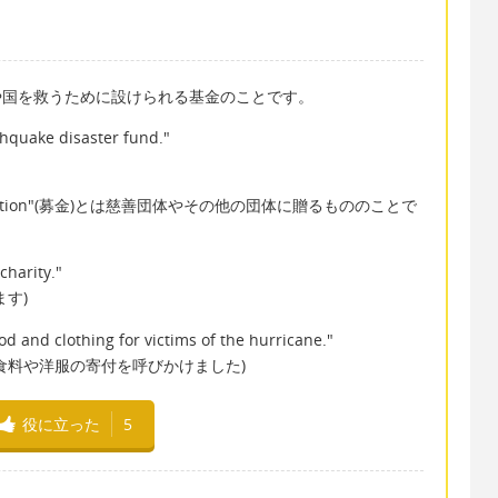
災した人や国を救うために設けられる基金のことです。
thquake disaster fund."
 = "Donation"(募金)とは慈善団体やその他の団体に贈るもののことで
charity."
す)
od and clothing for victims of the hurricane."
食料や洋服の寄付を呼びかけました)
役に立った
5