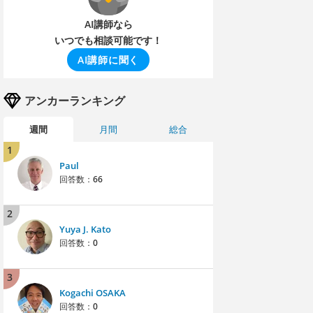
AI講師なら
いつでも相談可能です！
AI講師に聞く
アンカーランキング
週間
月間
総合
1
Paul
回答数：
66
2
Yuya J. Kato
回答数：
0
3
Kogachi OSAKA
回答数：
0