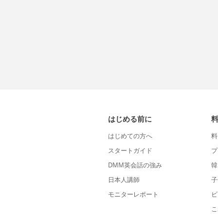
はじめる前に
はじめての方へ
料
スタートガイド
プ
DMM英会話の強み
韓
日本人講師
子
モニターレポート
ビ
こ