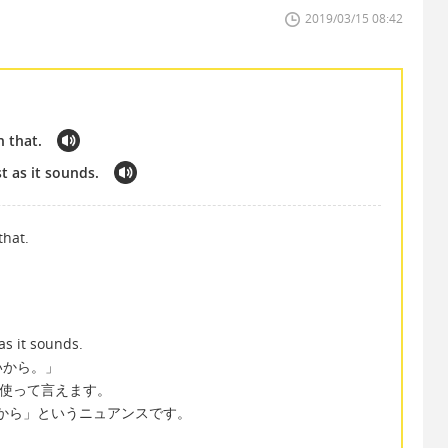
2019/03/15 08:42
 that.
st as it sounds.
that.
 as it sounds.
いから。」
o を使って言えます。
言葉の通りだから」というニュアンスです。