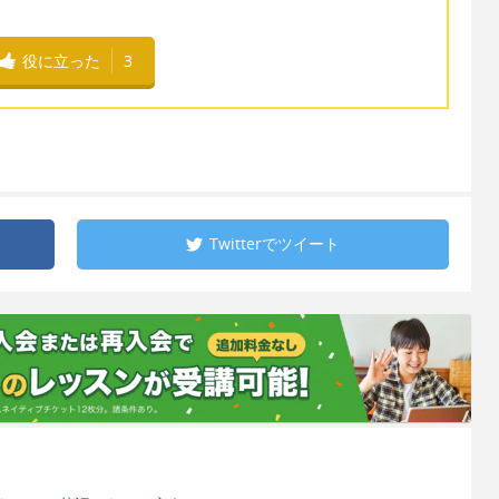
役に立った
3
Twitterで
ツイート