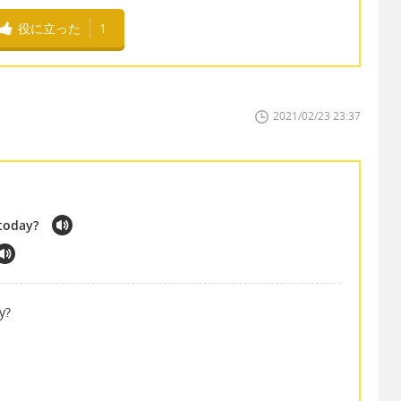
役に立った
1
2021/02/23 23:37
 today?
y?