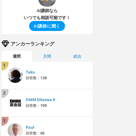
AI講師なら
いつでも相談可能です！
AI講師に聞く
アンカーランキング
週間
月間
総合
1
Taku
回答数：
138
2
DMM Eikaiwa K
回答数：
109
3
Paul
回答数：
66