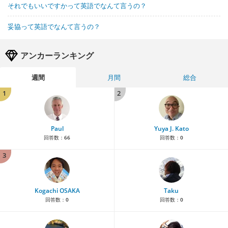
それでもいいですかって英語でなんて言うの？
妥協って英語でなんて言うの？
アンカーランキング
週間
月間
総合
1
2
Paul
Yuya J. Kato
回答数：
66
回答数：
0
3
Kogachi OSAKA
Taku
回答数：
0
回答数：
0