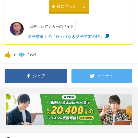
役に立った
3
回答したアンカーのサイト
英語求道士の「終わりなき英語学習の旅」
3
4954
シェア
ツイート