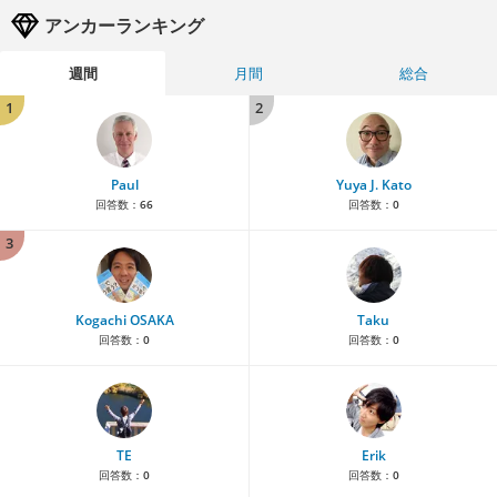
アンカーランキング
週間
月間
総合
1
2
Paul
Yuya J. Kato
回答数：
66
回答数：
0
3
Kogachi OSAKA
Taku
回答数：
0
回答数：
0
TE
Erik
回答数：
0
回答数：
0