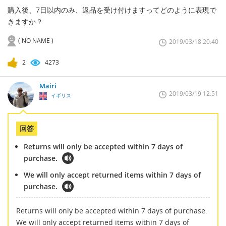
購入後、7日以内のみ、返品を受け付けますってどのように表現で
きますか？
( NO NAME )
2019/03/18 20:40
2
4273
Mairi
2019/03/19 12:51
イギリス
回答
Returns will only be accepted within 7 days of
purchase.
We will only accept returned items within 7 days of
purchase.
Returns will only be accepted within 7 days of purchase.
We will only accept returned items within 7 days of