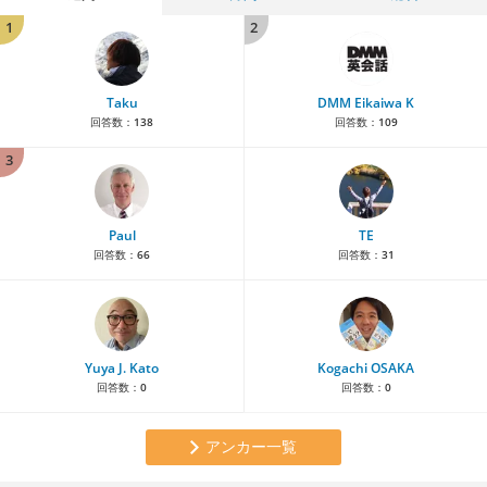
1
2
Taku
DMM Eikaiwa K
回答数：
138
回答数：
109
3
Paul
TE
回答数：
66
回答数：
31
Yuya J. Kato
Kogachi OSAKA
回答数：
0
回答数：
0
アンカー一覧