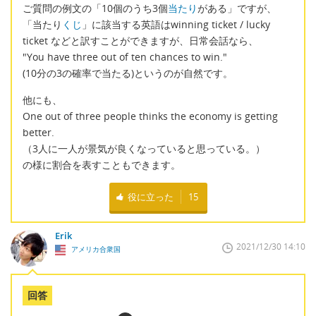
ご質問の例文の「10個のうち3個
当たり
がある」ですが、
「当たり
くじ
」に該当する英語はwinning ticket / lucky
ticket などと訳すことができますが、日常会話なら、
"You have three out of ten chances to win."
(10分の3の確率で当たる)というのが自然です。
他にも、
One out of three people thinks the economy is getting
better.
（3人に一人が景気が良くなっていると思っている。）
の様に割合を表すこともできます。
役に立った
15
Erik
2021/12/30 14:10
アメリカ合衆国
回答