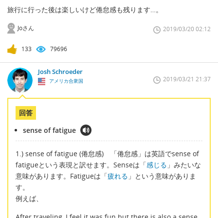
旅行に行った後は楽しいけど倦怠感も残ります…。
Joさん
2019/03/20 02:12
133
79696
Josh Schroeder
2019/03/21 21:37
アメリカ合衆国
回答
sense of fatigue
1.) sense of fatigue (倦怠感) 「倦怠感」は英語でsense of
fatigueという表現と訳せます。Senseは「
感じる
」みたいな
意味があります。Fatigueは「
疲れる
」という意味がありま
す。
例えば、
After traveling, I feel it was fun but there is also a sense