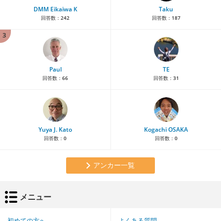
DMM Eikaiwa K
Taku
回答数：
242
回答数：
187
3
Paul
TE
回答数：
66
回答数：
31
Yuya J. Kato
Kogachi OSAKA
回答数：
0
回答数：
0
アンカー一覧
メニュー
初めての方へ
よくある質問