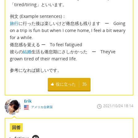
「tired/tiring」といいます。
例文 (Example sentences)：
旅行
に行った後は楽しいけど倦怠感も残ります ー Going
on a trip is fun but when I come home, I feel a bit weary
for a while.
倦怠感を覚える ー To feel fatigued
彼らの
結婚
生活も倦怠期にさしかかった ー They’ve
grown tired of their married life.
参考になれば嬉しいです。
役に立った
35
Erik
2021/10/24 18:14
アメリカ合衆国
回答