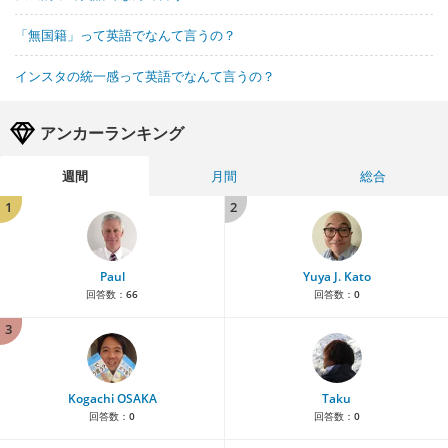
「無国籍」って英語でなんて言うの？
インスタの統一感って英語でなんて言うの？
アンカーランキング
週間
月間
総合
1
2
Paul
Yuya J. Kato
回答数：
66
回答数：
0
3
Kogachi OSAKA
Taku
回答数：
0
回答数：
0