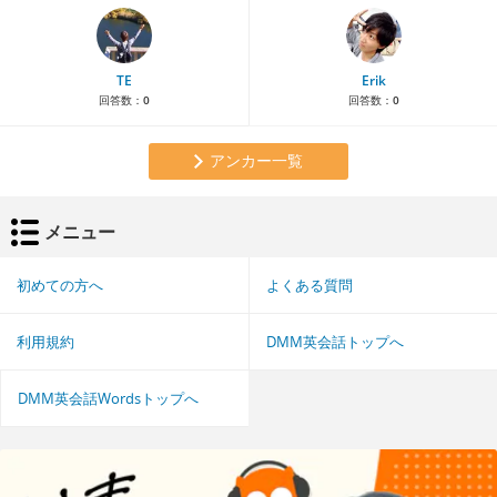
TE
Erik
回答数：
0
回答数：
0
アンカー一覧
メニュー
初めての方へ
よくある質問
利用規約
DMM英会話トップへ
DMM英会話Wordsトップへ