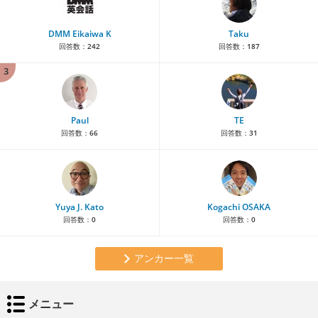
DMM Eikaiwa K
Taku
回答数：
242
回答数：
187
3
Paul
TE
回答数：
66
回答数：
31
Yuya J. Kato
Kogachi OSAKA
回答数：
0
回答数：
0
アンカー一覧
メニュー