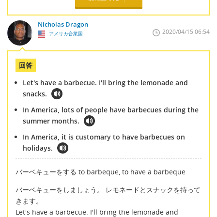
Nicholas Dragon
2020/04/15 06:54
アメリカ合衆国
回答
Let's have a barbecue. I'll bring the lemonade and
snacks.
In America, lots of people have barbecues during the
summer months.
In America, it is customary to have barbecues on
holidays.
バーベキューをする to barbeque, to have a barbeque
バーベキューをしましょう。 レモネードとスナックを持って
きます。
Let's have a barbecue. I'll bring the lemonade and