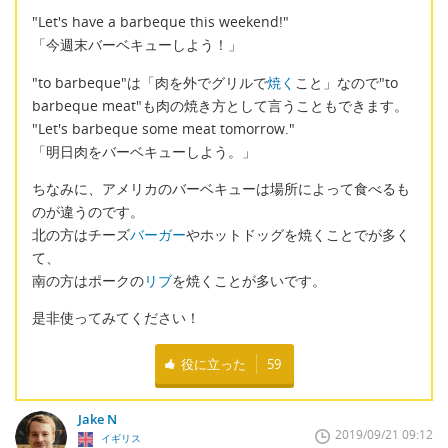
"Let's have a barbeque this weekend!"
「今週末バーベキューしよう！」
"to barbeque"は「肉を外でグリルで
焼く
こと」なので"to
barbeque meat"も肉の焼き方として言うこともできます。
"Let's barbeque some meat tomorrow."
「明日肉をバーベキューしよう。」
ちなみに、アメリカのバーベキューは場所によって食べるも
のが違うのです。
北の方はチーズ
バーガー
やホットドッグを焼くことでが多く
て、
南の方はポークの
リブ
を焼くことが多いです。
是非使ってみてください！
役に立った
59
Jake N
2019/09/21 09:12
イギリス