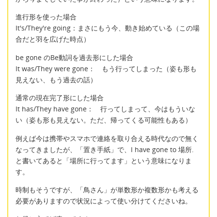
進行形を使った場合
It's/They're going：まさにもう今、動き始めている（この場
合だと羽を広げた時点）
be gone のBe動詞を過去形にした場合
It was/They were gone： もう行ってしまった（姿も形も
見えない、もう過去の話）
通常の現在完了形にした場合
It has/They have gone： 行ってしまって、今はもういな
い（姿も形も見えない。ただ、帰ってくる可能性もある）
例えば今は携帯やスマホで連絡を取り合える時代なので無く
なってきましたが、「置き手紙」で、I have gone to 場所.
と書いてあると「場所に行ってます」という意味になりま
す。
時制もそうですが、「鳥さん」が単数形か複数形かも考える
必要がありますので状況によって使い分けてくださいね。