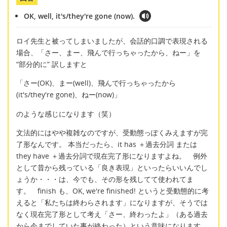
OK, well, it's/they're gone (now).
ロイ先生と被ってしまいましたが、会話的口調で表現される
場合、「さー、まー、飛んで行っちゃったから、ねー」を
“部分的に” 訳しますと
「さー(OK)、まー(well)、飛んで行っちゃったから
(it's/they're gone)、ねー(now)」
のような感じになります（笑）
文法的にはやや複雑なのですが、受動態っぽくみえますが完
了形なんです。 本当だったら、it has ＋過去分詞 または
they have ＋過去分詞で現在完了形になりますよね。 例外
として昔から残っている「良き表現」といったらいいんでし
ょうか・・・は、今でも、その形を残してて使われてま
す。 finish も、OK, we're finished! というと受動態的に考
えると「私たちは終わらされます」になりますが、そうでは
なく現在完了形として考え「さー、終わったよ」（ある過去
から今までしていた事が終わった）という意味になります。