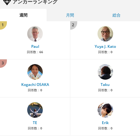
アンカーランキング
週間
月間
総合
1
2
Paul
Yuya J. Kato
回答数：
66
回答数：
0
3
Kogachi OSAKA
Taku
回答数：
0
回答数：
0
TE
Erik
回答数：
0
回答数：
0