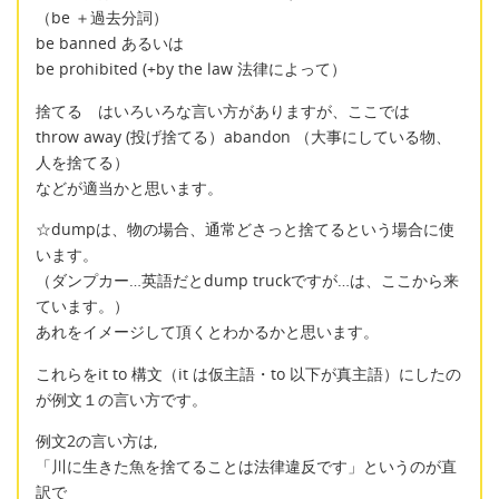
（be ＋過去分詞）
be banned あるいは
be prohibited (+by the law 法律によって）
捨てる はいろいろな言い方がありますが、ここでは
throw away (投げ捨てる）abandon （大事にしている物、
人を捨てる）
などが適当かと思います。
☆dumpは、物の場合、通常どさっと捨てるという場合に使
います。
（ダンプカー…英語だとdump truckですが…は、ここから来
ています。）
あれをイメージして頂くとわかるかと思います。
これらをit to 構文（it は仮主語・to 以下が真主語）にしたの
が例文１の言い方です。
例文2の言い方は,
「川に生きた魚を捨てることは法律違反です」というのが直
訳で