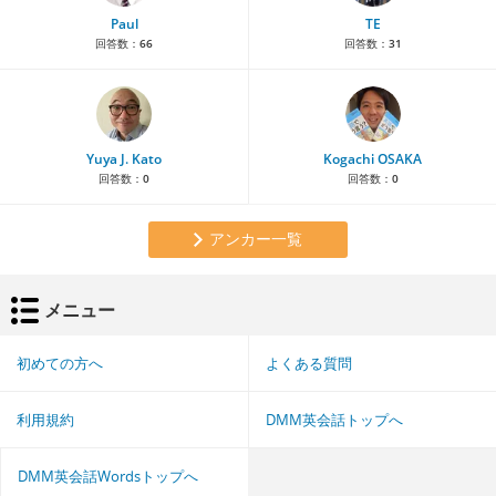
Paul
TE
回答数：
66
回答数：
31
Yuya J. Kato
Kogachi OSAKA
回答数：
0
回答数：
0
アンカー一覧
メニュー
初めての方へ
よくある質問
利用規約
DMM英会話トップへ
DMM英会話Wordsトップへ