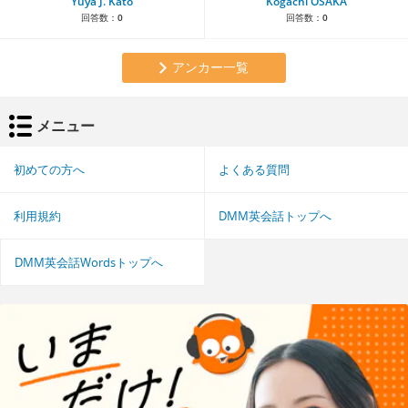
Yuya J. Kato
Kogachi OSAKA
回答数：
0
回答数：
0
アンカー一覧
メニュー
初めての方へ
よくある質問
利用規約
DMM英会話トップへ
DMM英会話Wordsトップへ