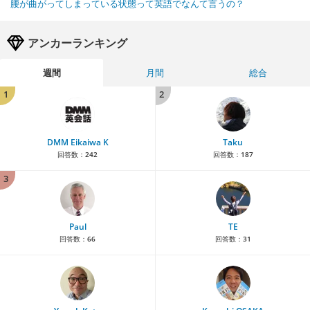
腰が曲がってしまっている状態って英語でなんて言うの？
アンカーランキング
週間
月間
総合
1
2
DMM Eikaiwa K
Taku
回答数：
242
回答数：
187
3
Paul
TE
回答数：
66
回答数：
31