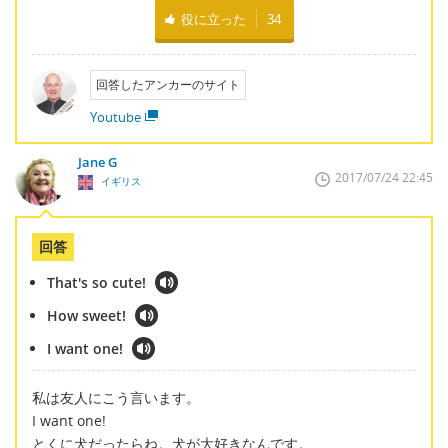
役に立った
34
回答したアンカーのサイト
Youtube
Jane G
2017/07/24 22:45
イギリス
回答
That's so cute!
How sweet!
I want one!
私は友人にこう言います。
I want one!
とくに犬だったらね。犬が大好きなんです。