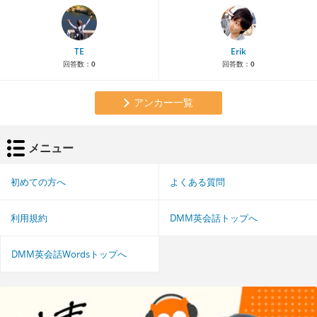
TE
Erik
回答数：
0
回答数：
0
アンカー一覧
メニュー
初めての方へ
よくある質問
利用規約
DMM英会話トップへ
DMM英会話Wordsトップへ