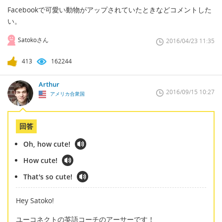
Facebookで可愛い動物がアップされていたときなどコメントした
い。
Satokoさん
2016/04/23 11:35
413
162244
Arthur
2016/09/15 10:27
アメリカ合衆国
回答
Oh, how cute!
How cute!
That's so cute!
Hey Satoko!
ユーコネクトの英語コーチのアーサーです！