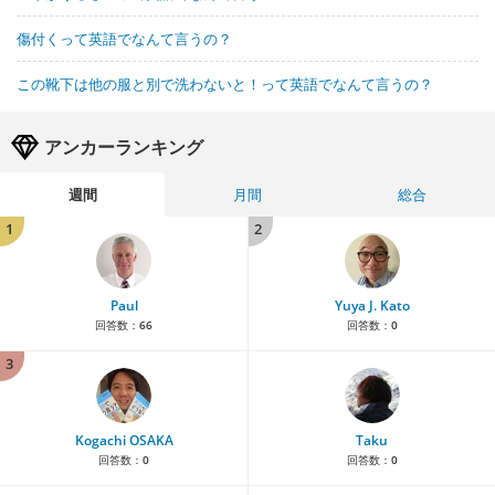
傷付くって英語でなんて言うの？
この靴下は他の服と別で洗わないと！って英語でなんて言うの？
アンカーランキング
週間
月間
総合
1
2
Paul
Yuya J. Kato
回答数：
66
回答数：
0
3
Kogachi OSAKA
Taku
回答数：
0
回答数：
0