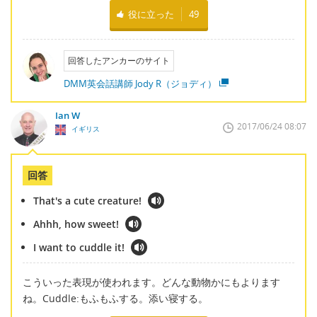
役に立った
49
回答したアンカーのサイト
DMM英会話講師 Jody R（ジョディ）
Ian W
2017/06/24 08:07
イギリス
回答
That's a cute creature!
Ahhh, how sweet!
I want to cuddle it!
こういった表現が使われます。どんな動物かにもよります
ね。Cuddle:もふもふする。添い寝する。