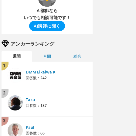
AI講師なら
いつでも相談可能です！
AI講師に聞く
アンカーランキング
週間
月間
総合
1
DMM Eikaiwa K
回答数：
242
2
Taku
回答数：
187
3
Paul
回答数：
66