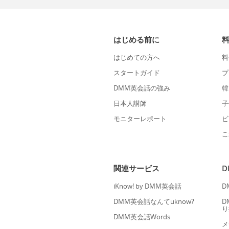
はじめる前に
はじめての方へ
料
スタートガイド
プ
DMM英会話の強み
韓
日本人講師
子
モニターレポート
ビ
こ
関連サービス
iKnow! by DMM英会話
D
DMM英会話なんてuknow?
D
り
DMM英会話Words
メ