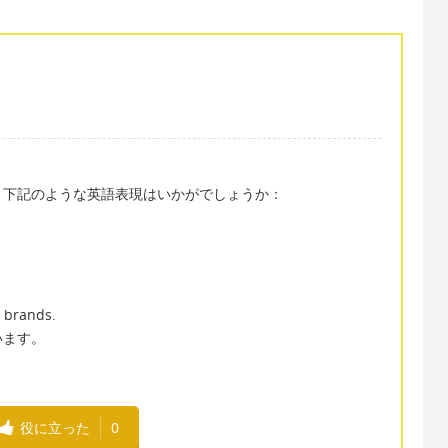
、下記のような英語表現はいかがでしょうか：
 brands.
います。
役に立った
0