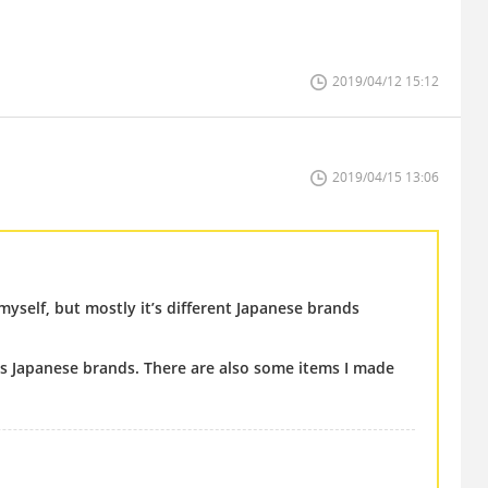
2019/04/12 15:12
2019/04/15 13:06
yself, but mostly it’s different Japanese brands
s Japanese brands. There are also some items I made