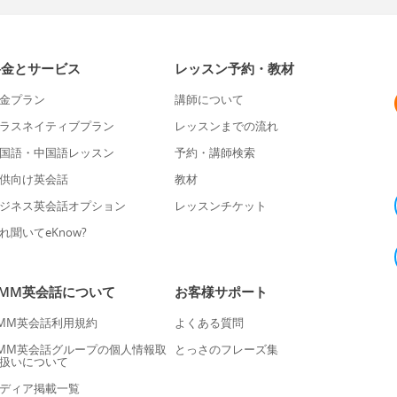
料金とサービス
レッスン予約・教材
金プラン
講師について
ラスネイティブプラン
レッスンまでの流れ
国語・中国語レッスン
予約・講師検索
供向け英会話
教材
ジネス英会話オプション
レッスンチケット
れ聞いてeKnow?
DMM英会話について
お客様サポート
MM英会話利用規約
よくある質問
MM英会話グループの個人情報取
とっさのフレーズ集
扱いについて
ディア掲載一覧