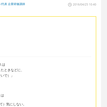
/代表 企業研修講師
2016/04/25 10:40
al.は
したときなどに、
ないで）」
きは
れについて）気にしない。