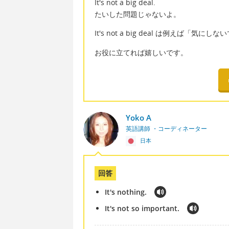
It's not a big deal.
たいした問題じゃないよ。
It's not a big deal は例え
お役に立てれば嬉しいです。
Yoko A
英語講師 ・コーディネーター
日本
回答
It's nothing.
It's not so important.