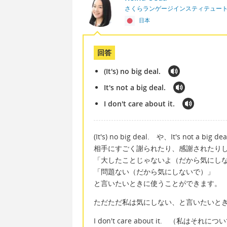
さくらランゲージインスティテュート
日本
回答
(It's) no big deal.
It's not a big deal.
I don't care about it.
(It's) no big deal. や、It's not a big de
相手にすごく謝られたり、感謝されたり
「大したことじゃないよ（だから気にし
「問題ない（だから気にしないで）」
と言いたいときに使うことができます。
ただただ私は気にしない、と言いたいと
I don't care about it. （私はそ