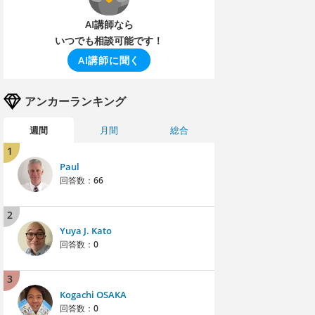
AI講師なら
いつでも相談可能です！
AI講師に聞く
アンカーランキング
週間
月間
総合
1
Paul
回答数：
66
2
Yuya J. Kato
回答数：
0
3
Kogachi OSAKA
回答数：
0