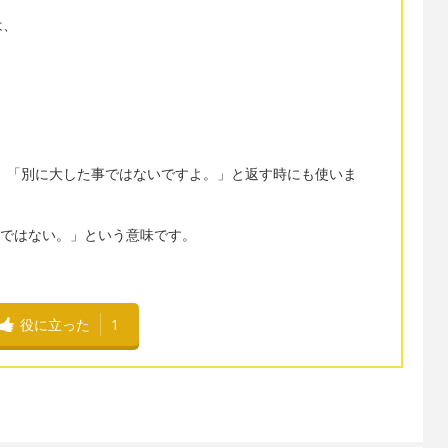
は、
you"に対して、「別に大した事ではないですよ。」と返す時にも使いま
「大して重要ではない。」という意味です。
役に立った
1