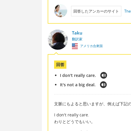
回答したアンカーのサイト
The
Taku
翻訳家
アメリカ合衆国
回答
I don't really care.
It's not a big deal.
文脈にもよると思いますが、例えば下記
I don't really care.
わりとどうでもいい。