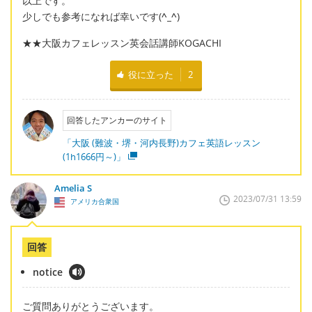
以上です。
少しでも参考になれば幸いです(
^_^
)
★★大阪カフェレッスン英会話講師KOGACHI
役に立った
2
回答したアンカーのサイト
「大阪 (難波・堺・河内長野)カフェ英語レッスン
(1h1666円～)」
Amelia S
2023/07/31 13:59
アメリカ合衆国
回答
notice
ご質問ありがとうございます。